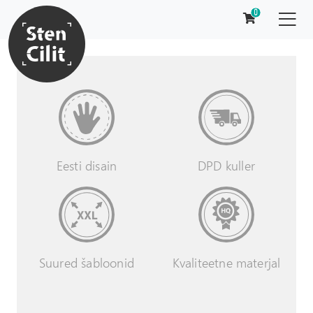
0
DPD kuller
Eesti disain
Suured šabloonid
Kvaliteetne materjal