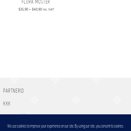
FLORA MUSTER
Price
$
35,90
–
$
40,90
inc. VAT
range:
$35,90
through
$40,90
PARTNERID
KKK
TEHTUD TÖÖD
MEIST