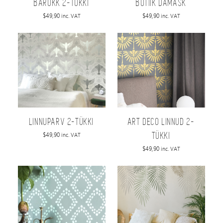
BAROKK 2-TÜKKI
BUTIIK DAMASK
$
49,90
$
49,90
inc. VAT
inc. VAT
LINNUPARV 2-TÜKKI
ART DECO LINNUD 2-
$
49,90
inc. VAT
TÜKKI
$
49,90
inc. VAT