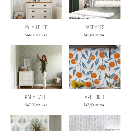
PALMILEHED
KASEMETS
$
46,00
$
49,00
inc. VAT
inc. VAT
PALMISALU
APELSINID
$
47,90
$
47,90
inc. VAT
inc. VAT