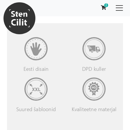
0
DPD kuller
Eesti disain
Suured šabloonid
Kvaliteetne materjal