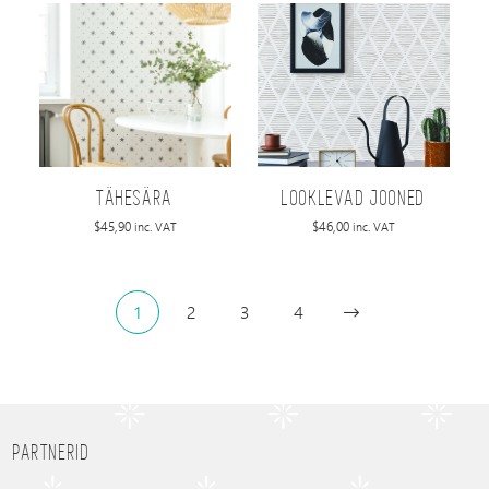
TÄHESÄRA
LOOKLEVAD JOONED
$
45,90
$
46,00
inc. VAT
inc. VAT
1
2
3
4
PARTNERID