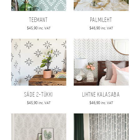
TEEMANT
PALMILEHT
$
45,90
$
46,90
inc. VAT
inc. VAT
SÄDE 2-TÜKKI
LIHTNE KALASABA
$
45,90
$
46,90
inc. VAT
inc. VAT