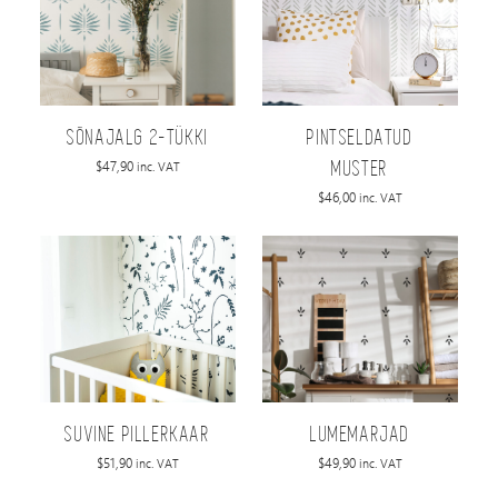
SÕNAJALG 2-TÜKKI
PINTSELDATUD
$
47,90
inc. VAT
MUSTER
$
46,00
inc. VAT
SUVINE PILLERKAAR
LUMEMARJAD
$
51,90
$
49,90
inc. VAT
inc. VAT