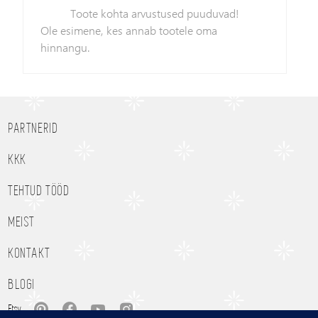
Toote kohta arvustused puuduvad!
Ole esimene, kes annab tootele oma
hinnangu.
PARTNERID
KKK
TEHTUD TÖÖD
MEIST
KONTAKT
BLOGI
Etsy