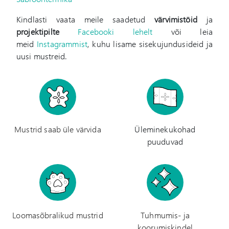
Kindlasti vaata meile saadetud
värvimistöid
ja
projektipilte
Facebooki lehelt
või leia
meid
Instagrammist
, kuhu lisame sisekujundusideid ja
uusi mustreid.
Mustrid saab üle värvida
Üleminekukohad
puuduvad
Loomasõbralikud mustrid
Tuhmumis- ja
koorumiskindel