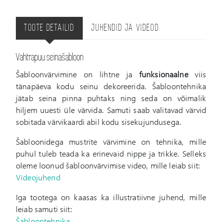
TOOTE DETAILID
JUHENDID JA VIDEOD
Vahtrapuu seinašabloon
Šabloonvärvimine on lihtne ja
funksionaalne
viis
tänapäeva kodu seinu dekoreerida. Šabloontehnika
jätab seina pinna puhtaks ning seda on võimalik
hiljem uuesti üle värvida. Samuti saab valitavad värvid
sobitada värvikaardi abil kodu sisekujundusega.
Šabloonidega mustrite värvimine on tehnika, mille
puhul tuleb teada ka erinevaid nippe ja trikke. Selleks
oleme loonud šabloonvärvimise video, mille leiab siit:
Videojuhend
Iga tootega on kaasas ka illustratiivne juhend, mille
leiab samuti siit:
Šabloontehnika