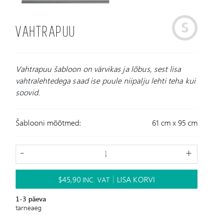
VAHTRAPUU
Vahtrapuu šabloon on värvikas ja lõbus, sest lisa
vahtralehtedega saad ise puule niipalju lehti teha kui
soovid.
Šablooni mõõtmed:
61 cm x 95 cm
-
+
$
45,90
LISA KORVI
INC. VAT
1-3 päeva
tarneaeg