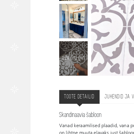
AVA GALERII
TOOTE DETAILID
JUHENDID JA 
Skandinaavia šabloon
Vanad keraamilised plaadid, vana 
on lihtne muuta elavaks just šablo