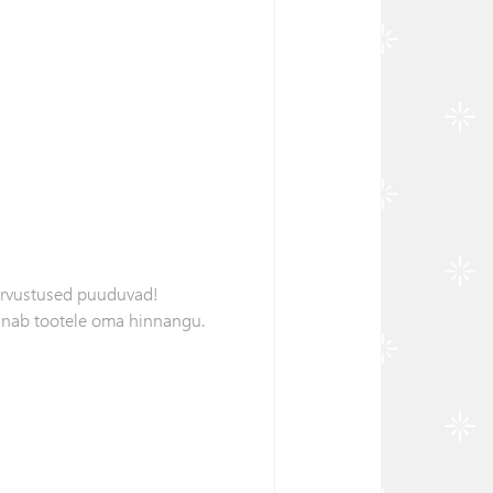
arvustused puuduvad!
nnab tootele oma hinnangu.