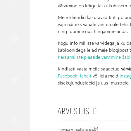
värvimine on kõige taskukohasem r
Meie kliendid kasutavad tihti põran
vaja näiteks vanale vannitoale teh
ning ruumile uus hingamine anda.
Kogu info milliste värvidega ja kuid
šabloonidega leiad meie blogipostit
Keraamiliste plaatide värvimine šab
Kindlasti vaata meile saadetud
värv
Facebooki lehelt
või leia meid
Insta
sisekujundusideid ja uusi mustreid.
ARVUSTUSED
Show reviews in all languages (2)