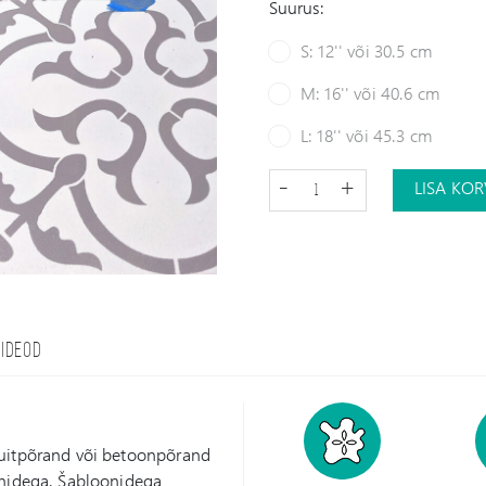
Suurus:
S: 12'' või 30.5 cm
M: 16'' või 40.6 cm
L: 18'' või 45.3 cm
-
+
LISA KOR
VIDEOD
puitpõrand või betoonpõrand
onidega. Šabloonidega