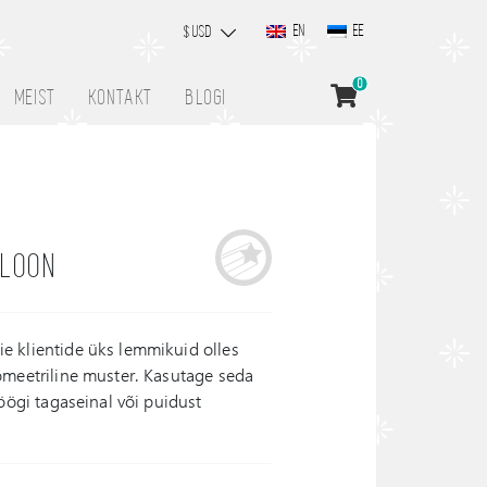
EN
EE
$ USD
0
MEIST
KONTAKT
BLOGI
BLOON
e klientide üks lemmikuid olles
omeetriline muster. Kasutage seda
köögi tagaseinal või puidust