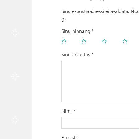
Sinu e-postiaadressi ei avaldata.
Nõu
ga
Sinu hinnang
*
Sinu arvustus
*
Nimi
*
E-post
*