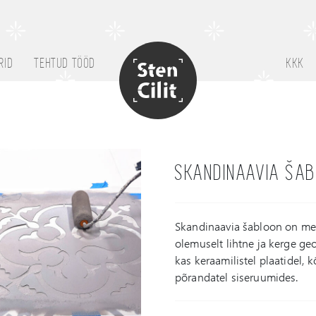
RID
TEHTUD TÖÖD
KKK
SKANDINAAVIA ŠA
Skandinaavia šabloon on mei
olemuselt lihtne ja kerge ge
kas keraamilistel plaatidel, 
põrandatel siseruumides.