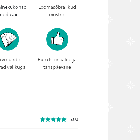
inekukohad
Loomasõbralikud
uuduvad
mustrid
rvikaardid
Funktsionaalne ja
vad valikuga
tänapäevane
5.00
5.00
out of
5