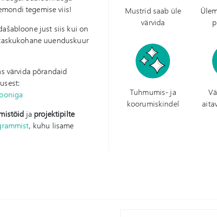
emondi tegemise viis!
Mustrid saab üle
Ülem
värvida
p
dašabloone just siis kui on
a taskukohane uuenduskuur
as värvida põrandaid
usest:
Tuhmumis- ja
Vä
looniga
koorumiskindel
aita
imistöid
ja
projektipilte
grammist
, kuhu lisame