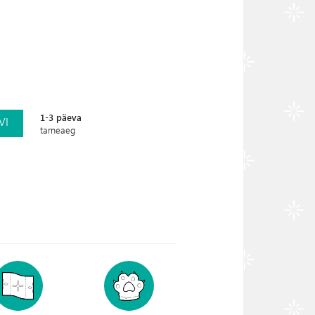
1-3 päeva
VI
tarneaeg