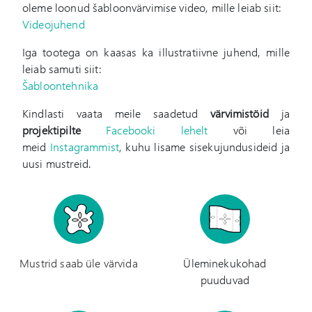
oleme loonud šabloonvärvimise video, mille leiab siit:
Videojuhend
Iga tootega on kaasas ka illustratiivne juhend, mille
leiab samuti siit:
Šabloontehnika
Kindlasti vaata meile saadetud
värvimistöid
ja
projektipilte
Facebooki lehelt
või leia
meid
Instagrammist
, kuhu lisame sisekujundusideid ja
uusi mustreid.
Mustrid saab üle värvida
Üleminekukohad
puuduvad