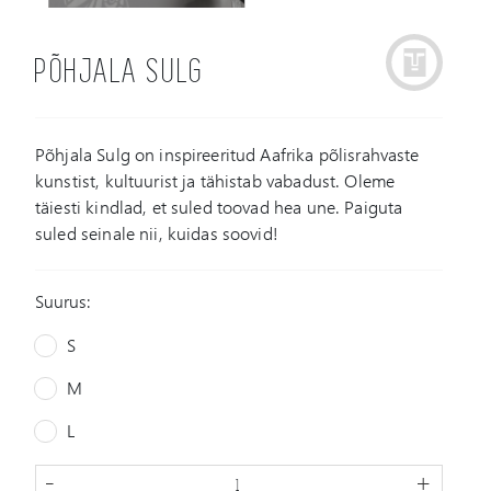
PÕHJALA SULG
Põhjala Sulg on inspireeritud Aafrika põlisrahvaste
kunstist, kultuurist ja tähistab vabadust. Oleme
täiesti kindlad, et suled toovad hea une. Paiguta
suled seinale nii, kuidas soovid!
Suurus:
S
M
L
-
+