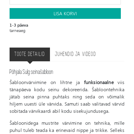
LISA KORVI
1-3 päeva
tarneaeg
TOOTE DETAILID
JUHENDID JA VIDEOD
Põhjala Sulg seinašabloon
Šabloonvärvimine on lihtne ja
funksionaalne
viis
tänapäeva kodu seinu dekoreerida. Šabloontehnika
jätab seina pinna puhtaks ning seda on võimalik
hiljem uuesti üle värvida. Samuti saab valitavad värvid
sobitada värvikaardi abil kodu sisekujundusega.
Šabloonidega mustrite värvimine on tehnika, mille
puhul tuleb teada ka erinevaid nippe ja trikke. Selleks