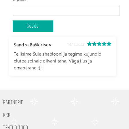
Sandra Baškirtsev
14.12.2022
5
out of 5
Tellisime Sule shablooni ja tegime kujundid
elutoa seinale diivani taha. Väga ilus ja
omapärane :) !
PARTNERID
KKK
TEHTUD TÖÖD