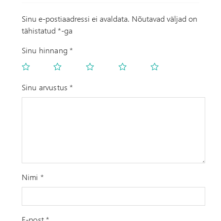
5.00
out of
5
Sinu e-postiaadressi ei avaldata.
Nõutavad väljad on
tähistatud
*
-ga
Sinu hinnang
*
Sinu arvustus
*
Nimi
*
E-post
*