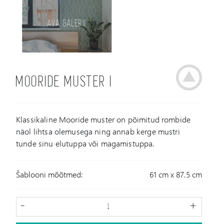
AVA GALERII
MOORIDE MUSTER I
Klassikaline Mooride muster on põimitud rombide
näol lihtsa olemusega ning annab kerge mustri
tunde sinu elutuppa või magamistuppa.
Šablooni mõõtmed:
61 cm x 87.5 cm
-
+