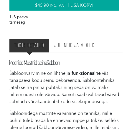
$
45,90
LISA KORVI
INC. VAT
1-3 päeva
tarneaeg
TOOTE DETAILID
JUHENDID JA VIDEOD
Mooride Mustrid seinašabloon
Šabloonvärvimine on lihtne ja
funksionaalne
viis
tänapäeva kodu seinu dekoreerida. Šabloontehnika
jätab seina pinna puhtaks ning seda on võimalik
hiljem uuesti üle värvida. Samuti saab valitavad värvid
sobitada värvikaardi abil kodu sisekujundusega.
Šabloonidega mustrite värvimine on tehnika, mille
puhul tuleb teada ka erinevaid nippe ja trikke. Selleks
oleme loonud šabloonvärvimise video, mille leiab siit: