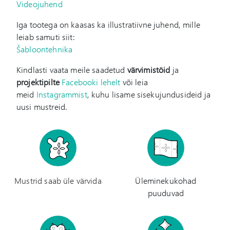
Videojuhend
Iga tootega on kaasas ka illustratiivne juhend, mille
leiab samuti siit:
Šabloontehnika
Kindlasti vaata meile saadetud
värvimistöid
ja
projektipilte
Facebooki lehelt
või leia
meid
Instagrammist
, kuhu lisame sisekujundusideid ja
uusi mustreid.
Mustrid saab üle värvida
Üleminekukohad
puuduvad