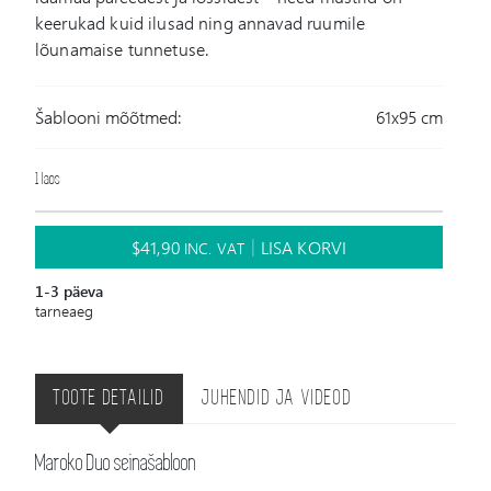
keerukad kuid ilusad ning annavad ruumile
lõunamaise tunnetuse.
Šablooni mõõtmed:
61x95 cm
1 laos
$
41,90
LISA KORVI
INC. VAT
1-3 päeva
tarneaeg
TOOTE DETAILID
JUHENDID JA VIDEOD
Maroko Duo seinašabloon