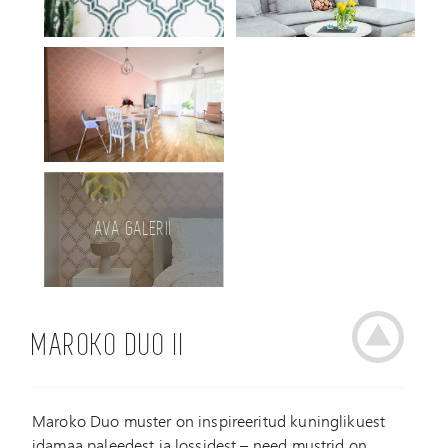
AVA GALERII
MAROKO DUO II
Maroko Duo muster on inspireeritud kuninglikuest
idamaa paleedest ja lossidest – need mustrid on