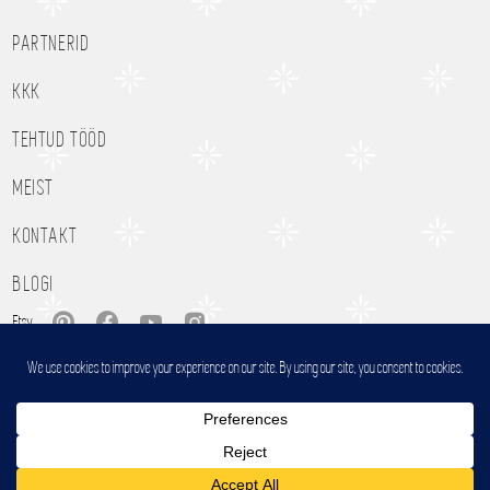
PARTNERID
KKK
TEHTUD TÖÖD
MEIST
KONTAKT
BLOGI
Etsy
Stencilit OÜ
Kastani 42, Tartu 50410, Eesti
info@stencilit.com
+372 5190 1230