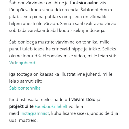
Šabloonvärvimine on lihtne ja
funksionaalne
viis
tänapäeva kodu seinu dekoreerida. Šabloontehnika
jätab seina pinna puhtaks ning seda on võimalik
hiljem uuesti üle värvida. Samuti saab valitavad värvid
sobitada värvikaardi abil kodu sisekujundusega.
Šabloonidega mustrite värvimine on tehnika, mille
puhul tuleb teada ka erinevaid nippe ja trikke. Selleks
oleme loonud šabloonvärvimise video, mille leiab siit:
Videojuhend
Iga tootega on kaasas ka illustratiivne juhend, mille
leiab samuti siit:
Šabloontehnika
Kindlasti vaata meile saadetud
värvimistöid
ja
projektipilte
Facebooki lehelt
või leia
meid
Instagrammist
, kuhu lisame sisekujundusideid ja
uusi mustreid.