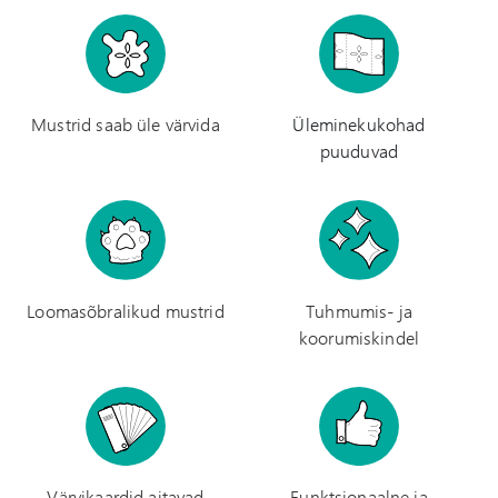
Mustrid saab üle värvida
Üleminekukohad
puuduvad
Loomasõbralikud mustrid
Tuhmumis- ja
koorumiskindel
Värvikaardid aitavad
Funktsionaalne ja