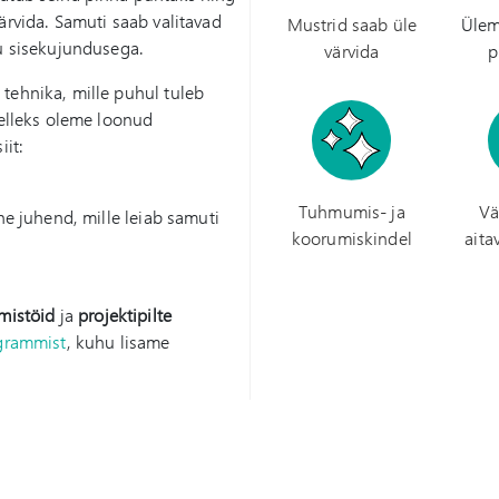
ärvida. Samuti saab valitavad
Mustrid saab üle
Ülem
du sisekujundusega.
värvida
p
tehnika, mille puhul tuleb
Selleks oleme loonud
iit:
Tuhmumis- ja
Vä
vne juhend, mille leiab samuti
koorumiskindel
aita
imistöid
ja
projektipilte
grammist
, kuhu lisame