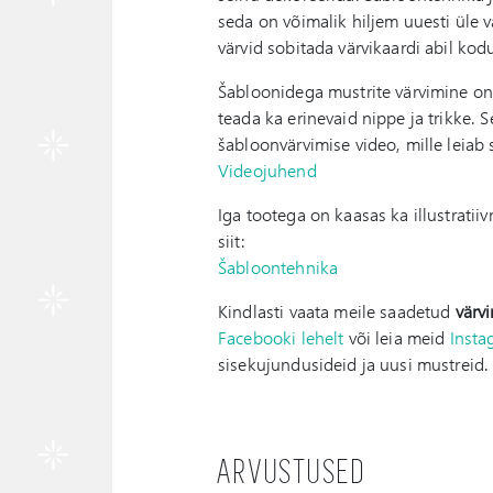
seda on võimalik hiljem uuesti üle v
värvid sobitada värvikaardi abil ko
Šabloonidega mustrite värvimine on 
teada ka erinevaid nippe ja trikke. 
šabloonvärvimise video, mille leiab s
Videojuhend
Iga tootega on kaasas ka illustratii
siit:
Šabloontehnika
Kindlasti vaata meile saadetud
värv
Facebooki lehelt
või leia meid
Insta
sisekujundusideid ja uusi mustreid.
ARVUSTUSED