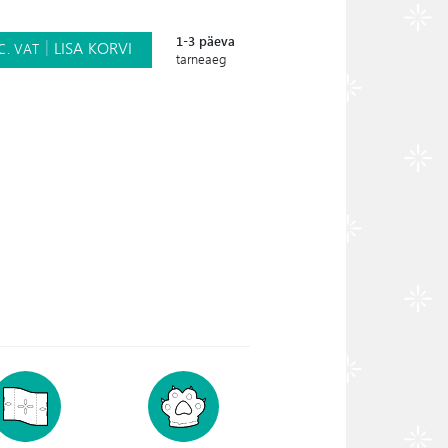
1-3 päeva
LISA KORVI
C. VAT
tarneaeg