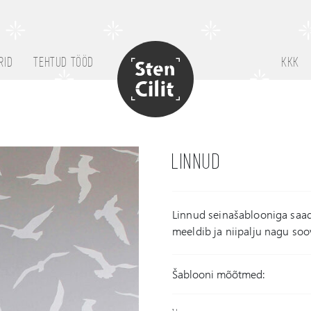
RID
TEHTUD TÖÖD
KKK
LINNUD
Linnud seinašablooniga saad 
meeldib ja niipalju nagu soo
Šablooni mõõtmed: