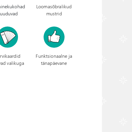
inekukohad
Loomasõbralikud
uuduvad
mustrid
rvikaardid
Funktsionaalne ja
vad valikuga
tänapäevane