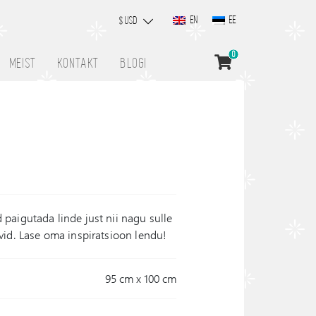
EN
EE
$ USD
0
MEIST
KONTAKT
BLOGI
paigutada linde just nii nagu sulle
vid. Lase oma inspiratsioon lendu!
95 cm x 100 cm