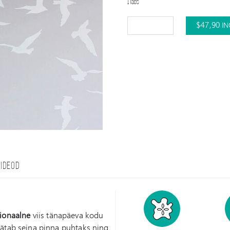
1 laos
$
47,90
IN
VIDEOD
ionaalne
viis tänapäeva kodu
jätab seina pinna puhtaks ning