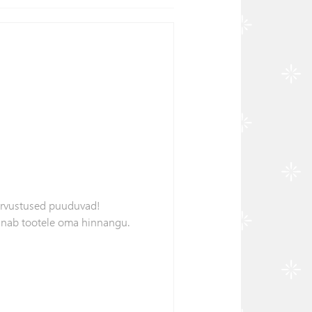
arvustused puuduvad!
nnab tootele oma hinnangu.