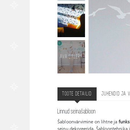
AVA GALERII
TOOTE DETAILID
JUHENDID JA 
Linnud seinašabloon
Šabloonvärvimine on lihtne ja
funks
seinu dekoreerida. Šabloontehnika 