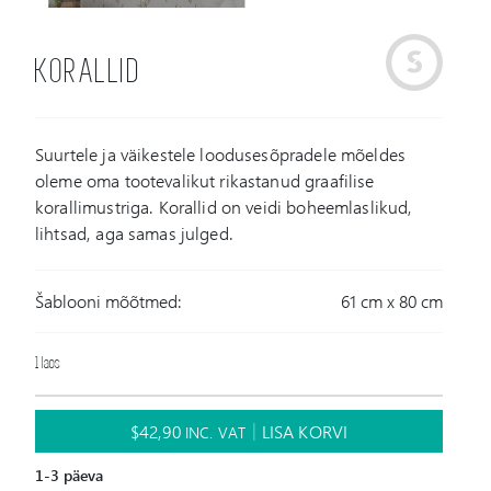
KORALLID
Suurtele ja väikestele loodusesõpradele mõeldes
oleme oma tootevalikut rikastanud graafilise
korallimustriga. Korallid on veidi boheemlaslikud,
lihtsad, aga samas julged.
Šablooni mõõtmed:
61 cm x 80 cm
1 laos
$
42,90
LISA KORVI
INC. VAT
1-3 päeva