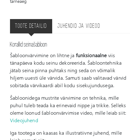
tarneaeg
TOOTE DETAILID
JUHENDID JA VIDEOD
Korallid seinašabloon
Šabloonvärvimine on lihtne ja
funksionaalne
viis
tänapäeva kodu seinu dekoreerida. Šabloontehnika
jätab seina pinna puhtaks ning seda on võimalik
hiljem uuesti üle värvida. Samuti saab valitavad värvid
sobitada värvikaardi abil kodu sisekujundusega.
Šabloonidega mustrite värvimine on tehnika, mille
puhul tuleb teada ka erinevaid nippe ja trikke. Selleks
oleme loonud šabloonvärvimise video, mille leiab siit:
Videojuhend
Iga tootega on kaasas ka illustratiivne juhend, mille