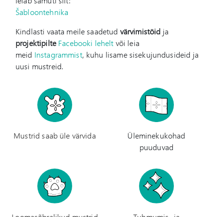
leiab samuti siit:
Šabloontehnika
Kindlasti vaata meile saadetud
värvimistöid
ja
projektipilte
Facebooki lehelt
või leia
meid
Instagrammist
, kuhu lisame sisekujundusideid ja
uusi mustreid.
Mustrid saab üle värvida
Üleminekukohad
puuduvad
Loomasõbralikud mustrid
Tuhmumis- ja