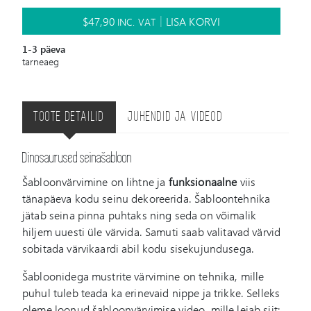
$
47,90
LISA KORVI
INC. VAT
1-3 päeva
tarneaeg
TOOTE DETAILID
JUHENDID JA VIDEOD
Dinosaurused seinašabloon
Šabloonvärvimine on lihtne ja
funksionaalne
viis
tänapäeva kodu seinu dekoreerida. Šabloontehnika
jätab seina pinna puhtaks ning seda on võimalik
hiljem uuesti üle värvida. Samuti saab valitavad värvid
sobitada värvikaardi abil kodu sisekujundusega.
Šabloonidega mustrite värvimine on tehnika, mille
puhul tuleb teada ka erinevaid nippe ja trikke. Selleks
oleme loonud šabloonvärvimise video, mille leiab siit: