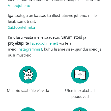
Videojuhend
Iga tootega on kaasas ka illustratiivne juhend, mille
leiab samuti siit:
Šabloontehnika
Kindlasti vaata meile saadetud
värvimistöid
ja
projektipilte
Facebooki lehelt
või leia
meid
Instagrammist
, kuhu lisame sisekujundusideid ja
uusi mustreid.
Mustrid saab üle värvida
Üleminekukohad
puuduvad