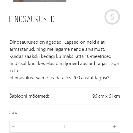
DINOSAURUSED
Dinosaurused on ägedad! Lapsed on neid alati
armastanud, ning me jagame nende arvamust.
Kuidas saakski kedagi külmaks jätta 10-meetrised
hiidsisalikud, kes elasid miljoneid aastaid tagasi, aga
kelle
olemasolust saime teada alles 200 aastat tagasi?
Šablooni mõõtmed:
96 cm x 61 cm
2 laos
-
+