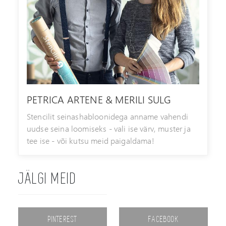
PETRICA ARTENE & MERILI SULG
Stencilit seinashabloonidega anname vahendi
uudse seina loomiseks - vali ise värv, muster ja
tee ise - või kutsu meid paigaldama!
JÄLGI MEID
PINTEREST
FACEBOOK